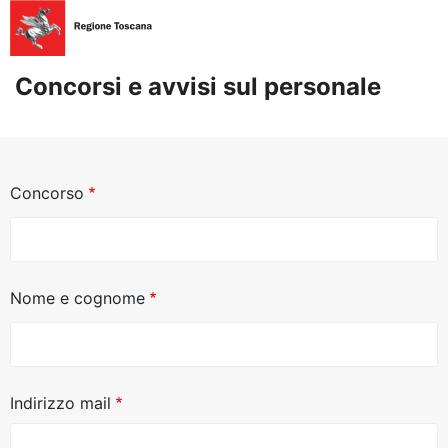
Salta
Accedi
|
al
Contatti
contenuto
Concorsi e avvisi sul personale
principale
Concorso
Nome e cognome
Indirizzo mail