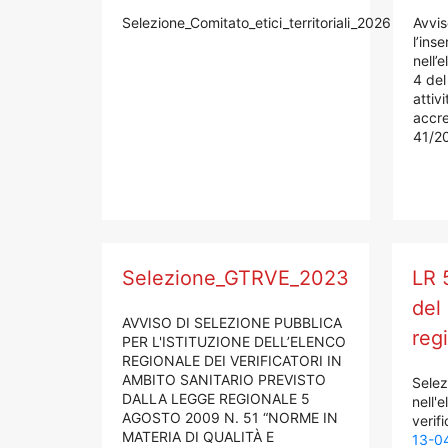
Selezione_Comitato_etici_territoriali_2026
Avvis
l’ins
nell’e
4 del
attivi
accred
41/2
Selezione_GTRVE_2023
LR 
del
AVVISO DI SELEZIONE PUBBLICA
regi
PER L'ISTITUZIONE DELL’ELENCO
REGIONALE DEI VERIFICATORI IN
AMBITO SANITARIO PREVISTO
Selez
DALLA LEGGE REGIONALE 5
nell'
AGOSTO 2009 N. 51 “NORME IN
verif
MATERIA DI QUALITÀ E
13-0