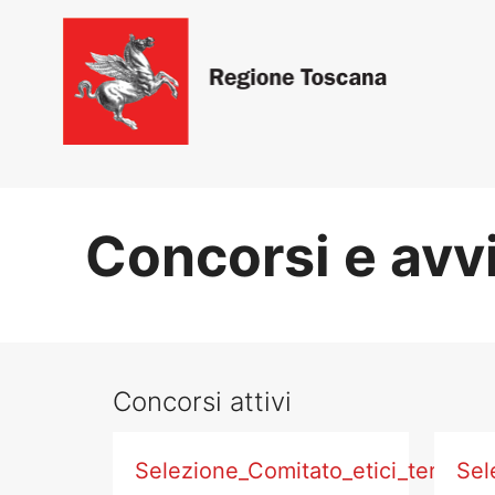
Salta
al
contenuto
principale
Concorsi e avvi
Concorsi attivi
Selezione_Comitato_etici_territori
Sel