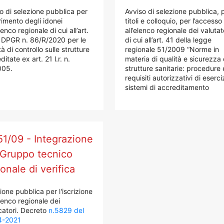
o di selezione pubblica per
Avviso di selezione pubblica, 
erimento degli idonei
titoli e colloquio, per l’accesso
lenco regionale di cui all’art.
all’elenco regionale dei valutat
 DPGR n. 86/R/2020 per le
di cui all’art. 41 della legge
tà di controllo sulle strutture
regionale 51/2009 “Norme in
itate ex art. 21 l.r. n.
materia di qualità e sicurezza 
005.
strutture sanitarie: procedure 
requisiti autorizzativi di eserci
sistemi di accreditamento
51/09 - Integrazione
 Gruppo tecnico
onale di verifica
ione pubblica per l'iscrizione
elenco regionale dei
icatori. Decreto
n.5829 del
4-2021